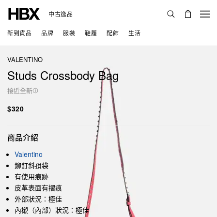
中古逸品
新到貨品
品牌
服裝
鞋履
配飾
生活
VALENTINO
Studs Crossbody Bag
接近全新
$320
商品介紹
Valentino
鉚釘斜孭袋
有使用痕跡
皮革表面有摺痕
外部狀況：極佳
內襯（內部）狀況：極佳