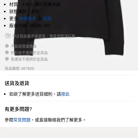
材質：100% 喀什米爾羊絨
狀態級別：全新
更多
無帽衛衣
及
服裝
廠商代碼: HBXAL183
中古貨品皆不設退貨、換貨或取消訂單
不設退貨或換貨
折扣並不適用於此貨品
免運並不適用於此貨品
貨品編號: 957605
送貨及退貨
如欲了解更多送貨細則，請
按此
有更多問題?
參閱
常見問題
，或直接聯絡我們了解更多。