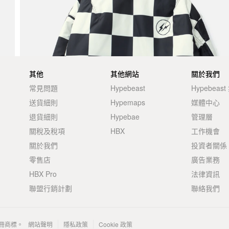
其他
其他網站
關於我們
常見問題
Hypebeast
Hypebeas
送貨細則
Hypemaps
媒體中心
退貨細則
Hypebae
管理層
關稅及稅項
HBX
工作機會
關於我們
投資者關係
零售店
廣告業務
HBX Pro
法律資訊
聯盟行銷計劃
聯絡我們
 的註冊商標。
網站聲明
隱私政策
Cookie 政策