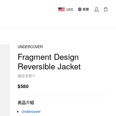
USD
繁體
UNDERCOVER
Fragment Design
Reversible Jacket
接近全新
$580
商品介紹
Undercover