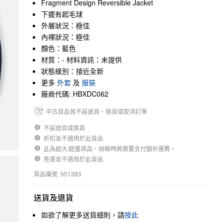
Fragment Design Reversible Jacket
下擺有起毛球
外層狀況：極佳
內裡狀況：極佳
顏色：藍色
材質：- 材料資訊：未提供
狀態級別：接近全新
更多
外套
及
服裝
廠商代碼: HBXDC062
中古貨品皆不設退貨、換貨或取消訂單
不設退貨或換貨
折扣並不適用於此貨品
此為超大/超重商品，結帳時將需要支付額外運費。
免運並不適用於此貨品
貨品編號: 951383
送貨及退貨
如欲了解更多送貨細則，請
按此