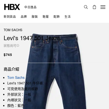
中古逸品
新到貨品
品牌
服裝
鞋履
配飾
生活
TOM SACHS
Levi's 1947 501 Jeans
狀態尚可
$745
商品介紹
Tom Sachs
Levi's 1947 501 牛仔褲
可見使用及歲月痕跡
外部狀況：一般
內裡狀況：一般
顏色：藍色