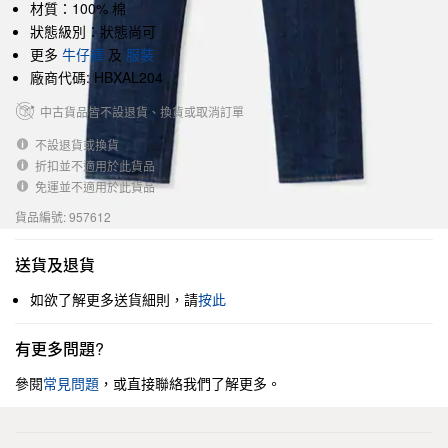
材質：100% 棉
狀態級別：狀態尚可
更多
牛仔褲
及
服裝
廠商代碼: HBXAL204
中古貨品皆不設退貨、換貨或取消訂單
不設退貨或換貨
折扣並不適用於此貨品
免運並不適用於此貨品
貨品編號: 957612
送貨及退貨
如欲了解更多送貨細則，請
按此
有更多問題?
參閱
常見問題
，或直接聯絡我們了解更多。