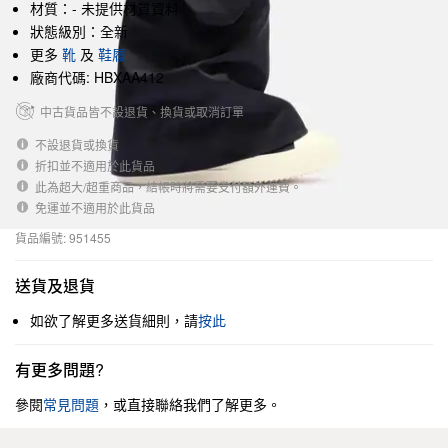
材質：- 未提供材質資料
狀態級別：全新
更多
靴
及
鞋履
廠商代碼: HBXAA412
中古貨品皆不設退貨、換貨或取消訂單
不設退貨或換貨
折扣並不適用於此貨品
此為超大/超重商品，結帳時將需要支付額外運費。
免運並不適用於此貨品
貨品編號: 951455
送貨及退貨
如欲了解更多送貨細則，請
按此
有更多問題?
參閱
常見問題
，或直接聯絡我們了解更多。