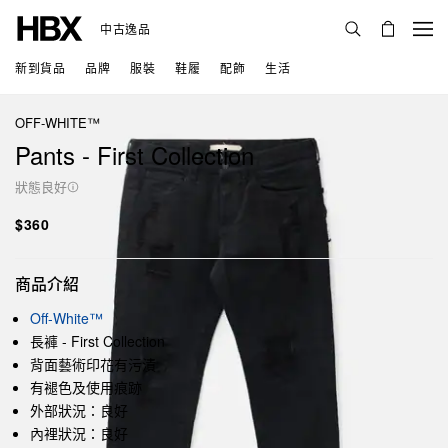
中古逸品
新到貨品
品牌
服裝
鞋履
配飾
生活
OFF-WHITE™
Pants - First Collection
狀態良好
$360
商品介紹
Off-White™
長褲 - First Collection
背面藝術印花有污漬
有褪色及使用痕跡
外部狀況：良好
內裡狀況：良好