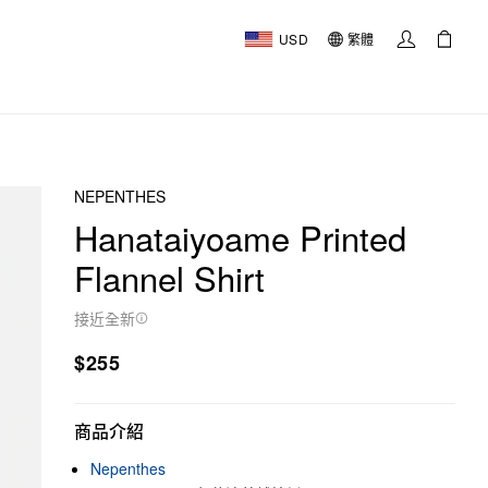
USD
繁體
NEPENTHES
Hanataiyoame Printed
Flannel Shirt
接近全新
$255
商品介紹
Nepenthes