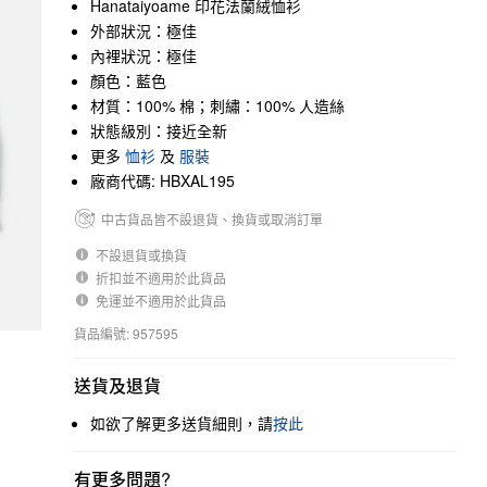
Hanataiyoame 印花法蘭絨恤衫
外部狀況：極佳
內裡狀況：極佳
顏色：藍色
材質：100% 棉；刺繡：100% 人造絲
狀態級別：接近全新
更多
恤衫
及
服裝
廠商代碼: HBXAL195
中古貨品皆不設退貨、換貨或取消訂單
不設退貨或換貨
折扣並不適用於此貨品
免運並不適用於此貨品
貨品編號: 957595
送貨及退貨
如欲了解更多送貨細則，請
按此
有更多問題?