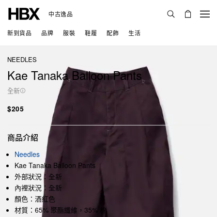
中古逸品
新到貨品
品牌
服裝
鞋履
配飾
生活
NEEDLES
Kae Tanaka Balloon Pants
全新
$205
商品介紹
Needles
Kae Tanaka Balloon Pants
外部狀況：全新
內裡狀況：全新
顏色：酒紅色
材質：65% 聚酯纖維，35% 棉