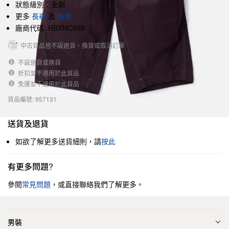
狀態級別：全新
更多
長褲
及
服裝
廠商代碼: HBXNC058
中古貨品皆不設退貨、換貨或取消訂單
不設退貨或換貨
折扣並不適用於此貨品
免運並不適用於此貨品
貨品編號: 957131
送貨及退貨
如欲了解更多送貨細則，請
按此
有更多問題?
參閱
常見問題
，或直接聯絡我們了解更多。
男裝