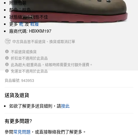
附原包裝
顏色：棕色
狀態級別：狀態不佳
更多
靴
及
鞋履
廠商代碼: HBXKM197
中古貨品皆不設退貨、換貨或取消訂單
不設退貨或換貨
折扣並不適用於此貨品
此為超大/超重商品，結帳時將需要支付額外運費。
免運並不適用於此貨品
貨品編號: 943953
送貨及退貨
如欲了解更多送貨細則，請
按此
有更多問題?
參閱
常見問題
，或直接聯絡我們了解更多。