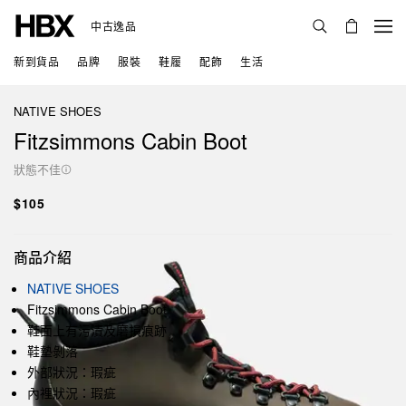
中古逸品
新到貨品
品牌
服裝
鞋履
配飾
生活
NATIVE SHOES
Fitzsimmons Cabin Boot
狀態不佳
$105
商品介紹
NATIVE SHOES
Fitzsimmons Cabin Boot
鞋面上有污漬及磨損痕跡
鞋墊剝落
外部狀況：瑕疵
內裡狀況：瑕疵