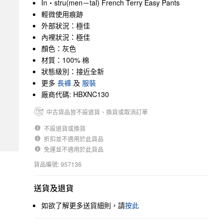
In・stru(men－tal) French Terry Easy Pants
輕微使用痕跡
外部狀況：極佳
內裡狀況：極佳
顏色：灰色
材質：100% 棉
狀態級別：接近全新
更多
長褲
及
服裝
廠商代碼: HBXNC130
中古貨品皆不設退貨、換貨或取消訂單
不設退貨或換貨
折扣並不適用於此貨品
免運並不適用於此貨品
貨品編號: 957136
送貨及退貨
如欲了解更多送貨細則，請
按此