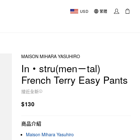
USD
繁體
MAISON MIHARA YASUHIRO
In・stru(men－tal)
French Terry Easy Pants
接近全新
$130
商品介紹
Maison Mihara Yasuhiro