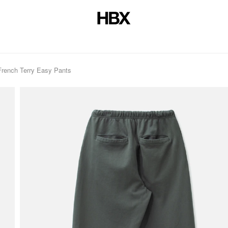
rench Terry Easy Pants