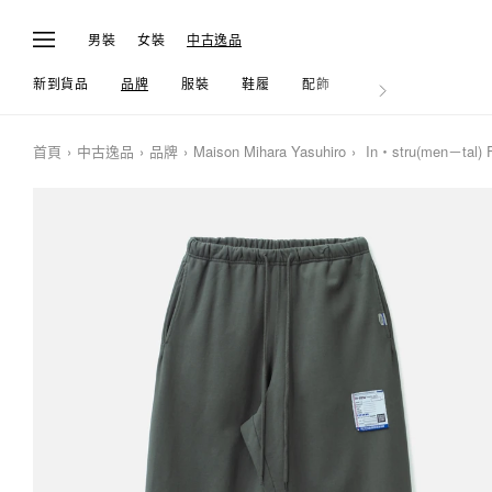
男裝
女裝
中古逸品
新到貨品
品牌
服裝
鞋履
配飾
生活
首頁
中古逸品
品牌
Maison Mihara Yasuhiro
In・stru(men－tal) F