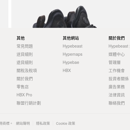
其他
其他網站
關於我們
常見問題
Hypebeast
Hypebeas
送貨細則
Hypemaps
媒體中心
退貨細則
Hypebae
管理層
關稅及稅項
HBX
工作機會
關於我們
投資者關係
零售店
廣告業務
HBX Pro
法律資訊
聯盟行銷計劃
聯絡我們
 的註冊商標。
網站聲明
隱私政策
Cookie 政策