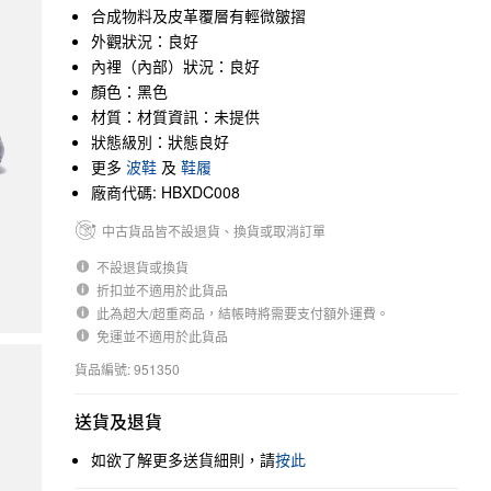
合成物料及皮革覆層有輕微皺摺
外觀狀況：良好
內裡（內部）狀況：良好
顏色：黑色
材質：材質資訊：未提供
狀態級別：狀態良好
更多
波鞋
及
鞋履
廠商代碼: HBXDC008
中古貨品皆不設退貨、換貨或取消訂單
不設退貨或換貨
折扣並不適用於此貨品
此為超大/超重商品，結帳時將需要支付額外運費。
免運並不適用於此貨品
貨品編號: 951350
送貨及退貨
如欲了解更多送貨細則，請
按此