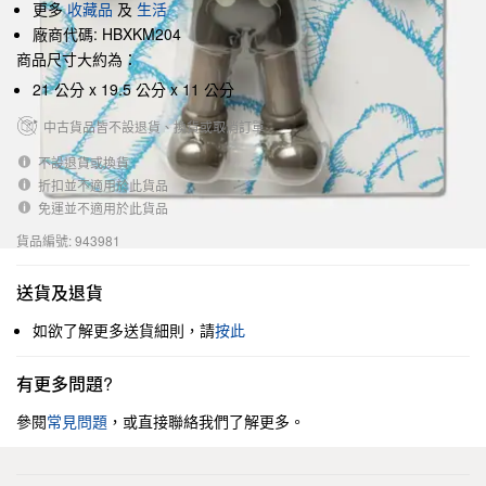
更多
收藏品
及
生活
廠商代碼: HBXKM204
商品尺寸大約為：
21 公分 x 19.5 公分 x 11 公分
中古貨品皆不設退貨、換貨或取消訂單
不設退貨或換貨
折扣並不適用於此貨品
免運並不適用於此貨品
貨品編號: 943981
送貨及退貨
如欲了解更多送貨細則，請
按此
有更多問題?
參閱
常見問題
，或直接聯絡我們了解更多。