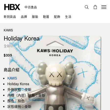
中古逸品
新到貨品
品牌
服裝
鞋履
配飾
生活
KAWS
Holiday Korea
全新
$335
商品介紹
KAWS
Holiday Korea
外側狀態：全新
內襯（內部）狀態：全新
顏色：棕色
狀態級別：全新