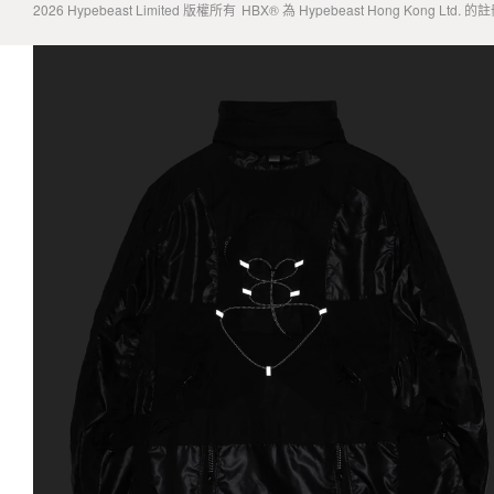
2026
Hypebeast Limited
版權所有
HBX® 為 Hypebeast Hong Kong Ltd.