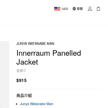
USD
繁體
JUNYA WATANABE MAN
Innerraum Panelled
Jacket
全新
$915
商品介紹
Junya Watanabe Man