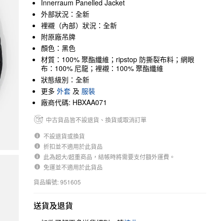
Innerraum Panelled Jacket
外部狀況：全新
裡襯（內部）狀況：全新
附原廠吊牌
顏色：黑色
材質：100% 聚酯纖維；ripstop 防撕裂布料；網眼
布：100% 尼龍；裡襯：100% 聚酯纖維
狀態級別：全新
更多
外套
及
服裝
廠商代碼: HBXAA071
中古貨品皆不設退貨、換貨或取消訂單
不設退貨或換貨
折扣並不適用於此貨品
此為超大/超重商品，結帳時將需要支付額外運費。
免運並不適用於此貨品
貨品編號: 951605
送貨及退貨