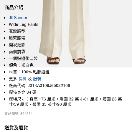
商品介紹
Jil Sander
Wide Leg Pants
寬鬆版型
鬆緊腰帶
開衩細節
兩個前袋
一個貼邊後口袋
顏色：米白色
材質：100% 粘膠纖維
更多
長褲
及
服裝
廠商代碼: J01KA0109J65022106
模特身穿 34 碼
模特尺寸：身高 176 厘米，胸圍 32 英寸/81 厘米，腰圍 23 英
寸/59 厘米，臀圍 35 英寸/90 厘米
貨品編號: 894634
送貨及退貨