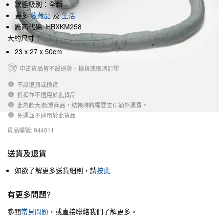
狀態級別：全新
更多
收藏品
及
生活
廠商代碼: HBXKM258
大約尺寸：
23 x 27 x 50cm
中古貨品皆不設退貨、換貨或取消訂單
不設退貨或換貨
折扣並不適用於此貨品
此為超大/超重商品，結帳時將需要支付額外運費。
免運並不適用於此貨品
貨品編號: 944011
送貨及退貨
如欲了解更多送貨細則，請
按此
有更多問題?
參閱
常見問題
，或直接聯絡我們了解更多。