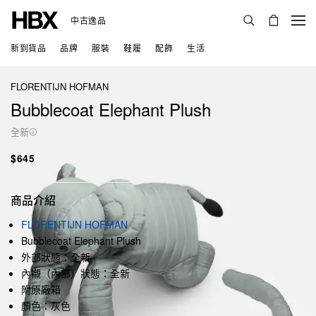
中古逸品
新到貨品
品牌
服裝
鞋履
配飾
生活
FLORENTIJN HOFMAN
Bubblecoat Elephant Plush
全新
$645
商品介紹
FLORENTIJN HOFMAN
Bubblecoat Elephant Plush
外部狀態：全新
內襯（內部）狀態：全新
附原廠箱
顏色：灰色