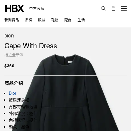
中古逸品
新到貨品
品牌
服裝
鞋履
配飾
生活
DIOR
Cape With Dress
接近全新
$360
商品介紹
Dior
披肩連身裙
背部有輕微污漬
外部狀況：極佳
內裡狀況：極佳
顏色：黑色