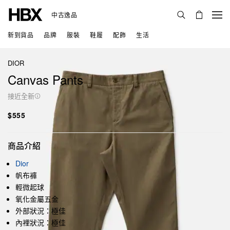
中古逸品
新到貨品
品牌
服裝
鞋履
配飾
生活
DIOR
Canvas Pants
接近全新
$555
商品介紹
Dior
帆布褲
輕微起球
氧化金屬五金
外部狀況：極佳
內裡狀況：極佳