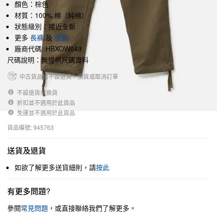
顏色：棕色
材質：100% 棉（純棉）
狀態級別：接近全新
更多
長褲
及
服裝
廠商代碼: HBXOW049
尺碼說明：無提供尺碼資料
中古貨品皆不設退貨、換貨或取消訂單
不設退貨或換貨
折扣並不適用於此貨品
免運並不適用於此貨品
貨品編號: 945763
送貨及退貨
如欲了解更多送貨細則，請
按此
有更多問題?
參閱
常見問題
，或直接聯絡我們了解更多。