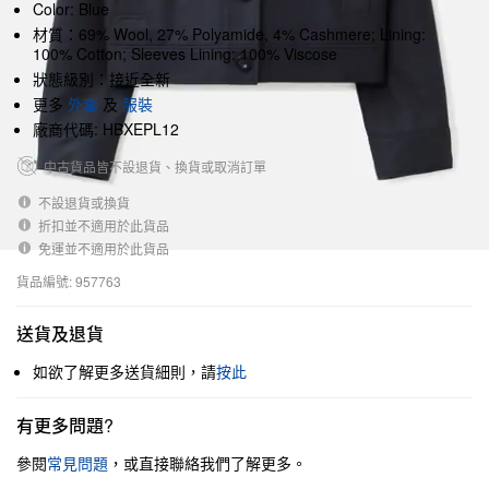
Color: Blue
材質：69% Wool, 27% Polyamide, 4% Cashmere; Lining:
100% Cotton; Sleeves Lining: 100% Viscose
狀態級別：接近全新
更多
外套
及
服裝
廠商代碼: HBXEPL12
中古貨品皆不設退貨、換貨或取消訂單
不設退貨或換貨
折扣並不適用於此貨品
免運並不適用於此貨品
貨品編號: 957763
送貨及退貨
如欲了解更多送貨細則，請
按此
有更多問題?
參閱
常見問題
，或直接聯絡我們了解更多。