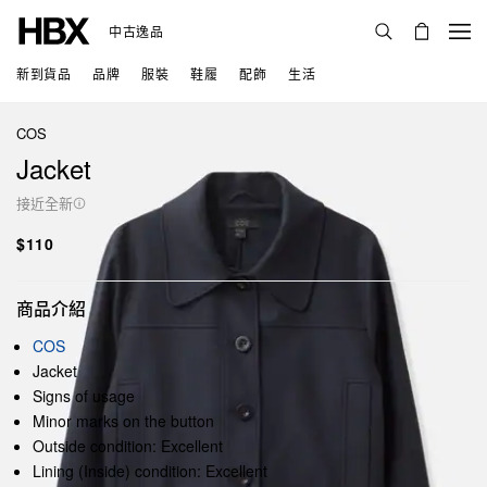
中古逸品
新到貨品
品牌
服裝
鞋履
配飾
生活
COS
Jacket
接近全新
$110
商品介紹
COS
Jacket
Signs of usage
Minor marks on the button
Outside condition: Excellent
Lining (Inside) condition: Excellent