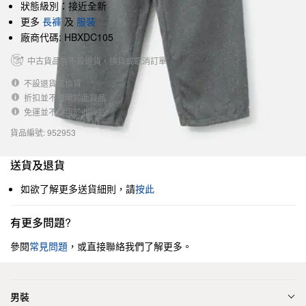
狀態級別：接近全新
更多
長褲
及
服裝
廠商代碼: HBXDC105
中古貨品皆不設退貨、換貨或取消訂單
不設退貨或換貨
折扣並不適用於此貨品
免運並不適用於此貨品
貨品編號: 952953
送貨及退貨
如欲了解更多送貨細則，請
按此
有更多問題?
參閱
常見問題
，或直接聯絡我們了解更多。
男裝