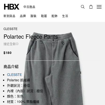
中古逸品
新到貨品
品牌
服裝
鞋履
配飾
生活
CLESSTE
Polartec Fleece Pants
接近全新
$180
商品介紹
CLESSTE
Polartec 抓絨褲
外觀狀況：極佳
內裡（內部）狀況：極佳
顏色：灰色
材質：100% 聚酯纖維