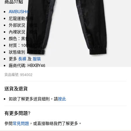
商品介紹
AMBUSH®
尼龍運動長褲
外部狀況：極佳
內裡狀況：極佳
顏色：黑色
材質：100% 尼龍
狀態級別：接近全新
更多
長褲
及
服裝
廠商代碼: HBXBY46
貨品編號: 954002
送貨及退貨
如欲了解更多送貨細則，請
按此
有更多問題?
參閱
常見問題
，或直接聯絡我們了解更多。