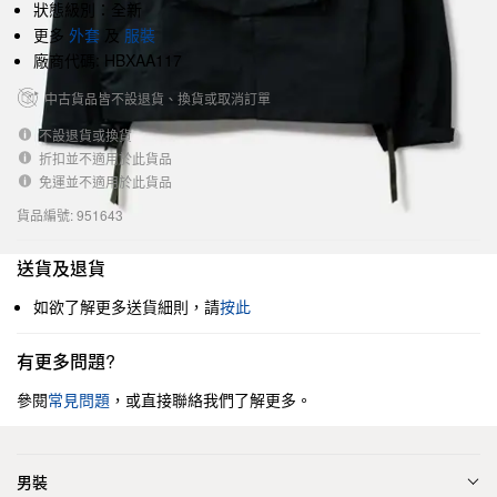
狀態級別：全新
更多
外套
及
服裝
廠商代碼: HBXAA117
中古貨品皆不設退貨、換貨或取消訂單
不設退貨或換貨
折扣並不適用於此貨品
免運並不適用於此貨品
貨品編號: 951643
送貨及退貨
如欲了解更多送貨細則，請
按此
有更多問題?
參閱
常見問題
，或直接聯絡我們了解更多。
男裝