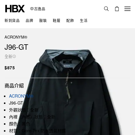
中古逸品
新到貨品
品牌
服裝
鞋履
配飾
生活
ACRONYM®
J96-GT
全新
$875
商品介紹
ACRONYM®
J96-GT
外觀狀態：全新
內裡（內部）狀態：全新
顏色：黑色
材質：Gore-Tex 防水透氣材質