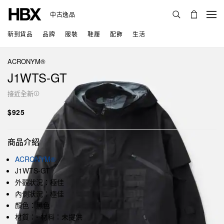
中古逸品
新到貨品
品牌
服裝
鞋履
配飾
生活
ACRONYM®
J1WTS-GT
接近全新
$925
商品介紹
ACRONYM®
J1WTS-GT
外觀狀況：極佳
內側狀況：極佳
顏色：黑色
材質：- 材料：未提供