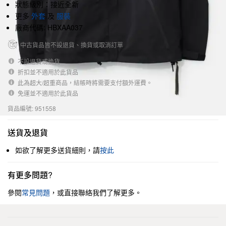
狀態級別：接近全新
更多
外套
及
服裝
廠商代碼: HBXAA037
中古貨品皆不設退貨、換貨或取消訂單
不設退貨或換貨
折扣並不適用於此貨品
此為超大/超重商品，結帳時將需要支付額外運費。
免運並不適用於此貨品
貨品編號: 951558
送貨及退貨
如欲了解更多送貨細則，請
按此
有更多問題?
參閱
常見問題
，或直接聯絡我們了解更多。