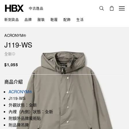
中古逸品
新到貨品
品牌
服裝
鞋履
配飾
生活
ACRONYM®
J119-WS
全新
$1,055
商品介紹
ACRONYM®
J119-WS
外觀狀態：全新
內裡（內側）狀態：全新
附額外品牌魔術貼
附品牌吊牌