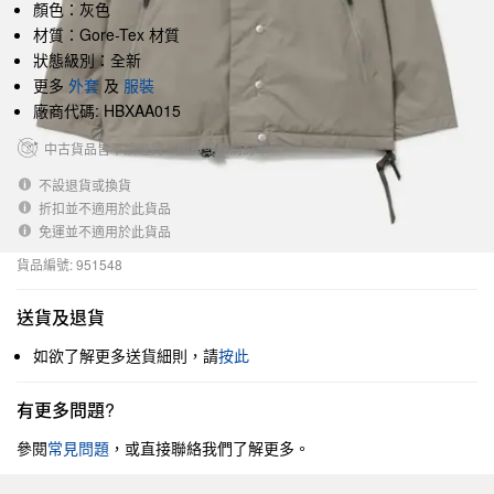
顏色：灰色
材質：Gore-Tex 材質
狀態級別：全新
更多
外套
及
服裝
廠商代碼: HBXAA015
中古貨品皆不設退貨、換貨或取消訂單
不設退貨或換貨
折扣並不適用於此貨品
免運並不適用於此貨品
貨品編號: 951548
送貨及退貨
如欲了解更多送貨細則，請
按此
有更多問題?
參閱
常見問題
，或直接聯絡我們了解更多。