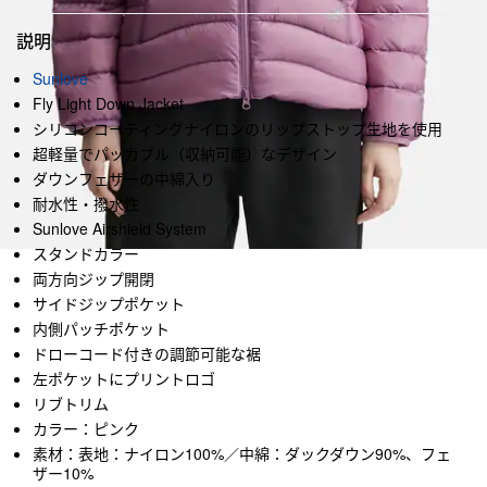
説明
Sunlove
Fly Light Down Jacket
シリコンコーティングナイロンのリップストップ生地を使用
超軽量でパッカブル（収納可能）なデザイン
ダウンフェザーの中綿入り
耐水性・撥水性
Sunlove Airshield System
スタンドカラー
両方向ジップ開閉
サイドジップポケット
内側パッチポケット
ドローコード付きの調節可能な裾
左ポケットにプリントロゴ
リブトリム
カラー：ピンク
素材：表地：ナイロン100%／中綿：ダックダウン90%、フェ
ザー10%