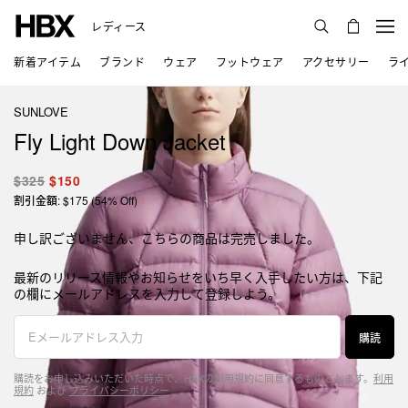
レディース
新着アイテム
ブランド
ウェア
フットウェア
アクセサリー
ラ
SUNLOVE
Fly Light Down Jacket
$325
$150
割引金額: $175 (54% Off)
申し訳ございません、こちらの商品は完売しました。
最新のリリース情報やお知らせをいち早く入手したい方は、下記
の欄にメールアドレスを入力して登録しよう。
購読
購読をお申し込みいただいた時点で、HBXの利用規約に同意するものとします。
利用
規約
および
プライバシーポリシー