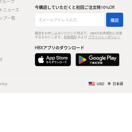
stグループ
今購読していただくと初回ご注文時10%Off
トニュース
ップ一覧
購読
購読をお申し込みいただいた時点で、HBXの利用規約に同意
するものとします。
利用規約
および
プライバシーポリシー
HBXアプリのダウンロード
せ
olicy
USD
日本語