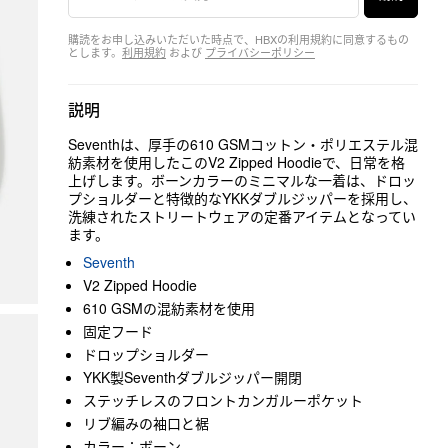
購読をお申し込みいただいた時点で、HBXの利用規約に同意するもの
とします。
利用規約
および
プライバシーポリシー
説明
Seventhは、厚手の610 GSMコットン・ポリエステル混
紡素材を使用したこのV2 Zipped Hoodieで、日常を格
上げします。ボーンカラーのミニマルな一着は、ドロッ
プショルダーと特徴的なYKKダブルジッパーを採用し、
洗練されたストリートウェアの定番アイテムとなってい
ます。
Seventh
V2 Zipped Hoodie
610 GSMの混紡素材を使用
固定フード
ドロップショルダー
YKK製Seventhダブルジッパー開閉
ステッチレスのフロントカンガルーポケット
リブ編みの袖口と裾
カラー：ボーン