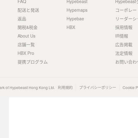
FAQ
Hypebeast
Hypebea
配送と発送
Hypemaps
コーポレー
返品
Hypebae
リーダーシ
関税&税金
HBX
採用情報
About Us
IR情報
店舗一覧
広告掲載
HBX Pro
法定情報
提携プログラム
お問い合わ
ark of Hypebeast Hong Kong Ltd.
利用規約
プライバシーポリシー
Cookie P