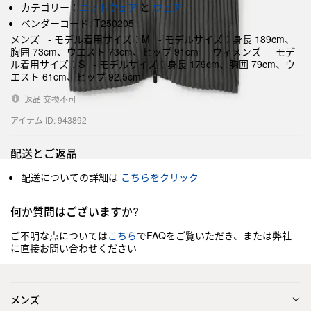
カテゴリー：
ニットウェア
と
ウェア
ベンダーコード: T250205
メンズ - モデル着用サイズ：M - モデルサイズ：身長 189cm、
胸囲 73cm、ウエスト 73cm、ヒップ 91cm ウィメンズ - モデ
ル着用サイズ：S - モデルサイズ：身長 179cm、胸囲 79cm、ウ
エスト 61cm、ヒップ 92.5cm
返品·交換不可
アイテム ID: 943892
配送とご返品
配送についての詳細は
こちらをクリック
何か質問はございますか?
ご不明な点については
こちら
でFAQをご覧いただき、または弊社
に直接お問い合わせください
メンズ