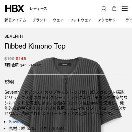
レディース
新着アイテム
ブランド
ウェア
フットウェア
アクセサリー
ラ
SEVENTH
Ribbed Kimono Top
$190
$145
割引金額: $45 (24% Off)
説明
Seventh（セブンス）のリブキモノトップは、3Dスカルプト構造
とリラックス感のあるボクシーフィットにより、モダンで建築的な
シルエットを演出します。快適なコットン混紡素材を使用し、機
能的な2WAYメタルジップを採用。ミニマルなワードローブに欠か
せない、洗練されたストリートウェアの定番アイテムです。
Seventh
素材：綿 55%、アクリル 45%