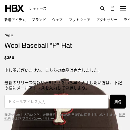
レディース
新着アイテム
ブランド
ウェア
フットウェア
アクセサリー
ラ
PALY
Wool Baseball “P” Hat
$350
申し訳ございません、こちらの商品は完売しました。
最新のリリース情報やお知らせをいち早く入手したい方は、下記
の欄にメールアドレスを入力して登録しよう。
購読
購読をお申し込みいただいた時点で、HBXの利用規約に同意するものとします。
利用
規約
および
プライバシーポリシー