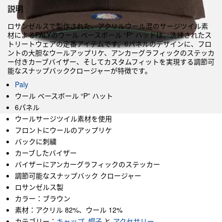
説明
ロサンゼルスで製作された、アクリルウール混のサージツイル素
材によるPALYのウール ベースボール “P” ハットは、洗練されたス
トリートウェアの定番アイテムです。6パネルのデザインに、フロ
ントの大胆なウールアップリケ、アンカーグラフィックのステッカ
ー付きカーブバイザー、そしてカスタムフィットを実現する調節可
能なスナップバッククロージャーが特徴です。
Paly
ウール ベースボール “P” ハット
6パネル
ウールサージツイル素材を使用
フロントにウールのアップリケ
バックに刺繍
カーブしたバイザー
バイザーにアンカーグラフィックのステッカー
調節可能なスナップバック クロージャー
ロサンゼルス製
カラー：ブラウン
素材：アクリル 82%、ウール 12%
カテゴリー：
キャップ
,
帽子
と
アクセサリー