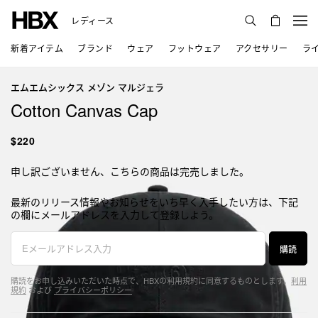
レディース
新着アイテム
ブランド
ウェア
フットウェア
アクセサリー
ラ
エムエムシックス メゾン マルジェラ
Cotton Canvas Cap
$220
申し訳ございません、こちらの商品は完売しました。
最新のリリース情報やお知らせをいち早く入手したい方は、下記
の欄にメールアドレスを入力して登録しよう。
購読
購読をお申し込みいただいた時点で、HBXの利用規約に同意するものとします。
利用
規約
および
プライバシーポリシー