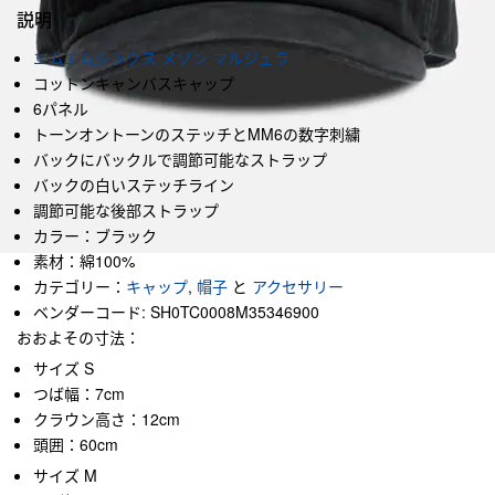
説明
エムエムシックス メゾン マルジェラ
コットンキャンバスキャップ
6パネル
トーンオントーンのステッチとMM6の数字刺繍
バックにバックルで調節可能なストラップ
バックの白いステッチライン
調節可能な後部ストラップ
カラー：ブラック
素材：綿100%
カテゴリー：
キャップ
,
帽子
と
アクセサリー
ベンダーコード: SH0TC0008M35346900
おおよその寸法：
サイズ S
つば幅：7cm
クラウン高さ：12cm
頭囲：60cm
サイズ M