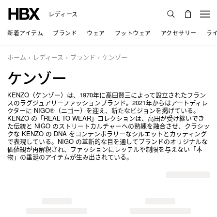
レディース
新着アイテム
ブランド
ウェア
フットウェア
アクセサリー
ラ
ホーム
レディース
ブランド
ケンゾー
ケンゾー
KENZO（ケンゾー）は、1970年に高田賢三によって設立されたフラン
スのラグジュアリーファッションブランド。2021年からはアートディレ
クターに NIGO®（ニゴー）を迎え、新たなビジョンを掲げている。
KENZO の「REAL TO WEAR」コレクションは、高田が受け継いでき
た伝統と NIGO のストリートカルチャーへの熟練を融合させ、クラシッ
クな KENZO の DNA をコンテンポラリーなシルエットとカッティング
で表現している。NIGO の革新的な目を通してブランドのオリジナルな
価値観が再解釈され、ファッションにレッテルや制限を与えない「本
物」の垂涎のアイテムが生み出されている。