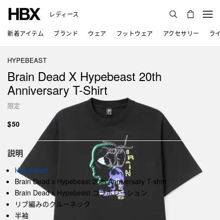
レディース
新着アイテム
ブランド
ウェア
フットウェア
アクセサリー
ラ
HYPEBEAST
Brain Dead X Hypebeast 20th
Anniversary T-Shirt
限定
$50
説明
Hypebeast
Brain Dead x Hypebeast 20th Anniversary T-shirt
Brain Dead x Hypebeast コラボレーション
リブ編みのクルーネック
半袖