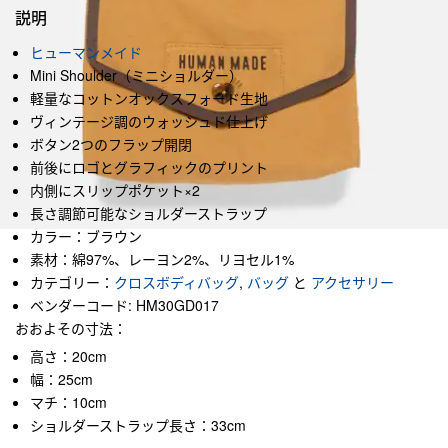
説明
ヒューマンメイド
Mini Shoulder（ミニショルダー）
軽量なコットンオックスフォード生地
ヴィンテージ調のウォッシュド仕上げ
ボタン2つのフラップ開閉
前後にロゴとグラフィックのプリント
内側にスリップポケット×2
長さ調節可能なショルダーストラップ
カラー：ブラウン
素材：綿97%、レーヨン2%、リヨセル1%
カテゴリー：
クロスボディバッグ
,
バッグ
と
アクセサリー
ベンダーコード: HM30GD017
おおよその寸法：
高さ：20cm
幅：25cm
マチ：10cm
ショルダーストラップ長さ：33cm