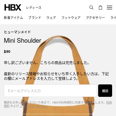
レディース
新着アイテム
ブランド
ウェア
フットウェア
アクセサリー
ラ
ヒューマンメイド
Mini Shoulder
$90
申し訳ございません、こちらの商品は完売しました。
最新のリリース情報やお知らせをいち早く入手したい方は、下記
の欄にメールアドレスを入力して登録しよう。
購読
購読をお申し込みいただいた時点で、HBXの利用規約に同意するものとします。
利用
規約
および
プライバシーポリシー