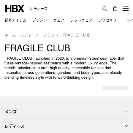
レディース
新着アイテム
ブランド
ウェア
フットウェア
アクセサリー
ラ
ホーム
レディース
ブランド
FRAGILE CLUB
FRAGILE CLUB
FRAGILE CLUB, launched in 2020, is a premium streetwear label that
fuses vintage-inspired aesthetics with a modern luxury edge. The
brand's mission is to craft high-quality, accessible fashion that
resonates across generations, genders, and body types, seamlessly
blending timeless style with forward-thinking design.
メンズ
レディース