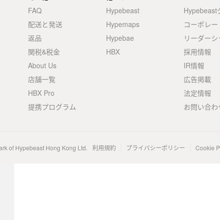
FAQ
Hypebeast
Hypebea
配送と発送
Hypemaps
コーポレー
返品
Hypebae
リーダーシ
関税&税金
HBX
採用情報
About Us
IR情報
店舗一覧
広告掲載
HBX Pro
法定情報
提携プログラム
お問い合わ
ark of Hypebeast Hong Kong Ltd.
利用規約
プライバシーポリシー
Cookie P