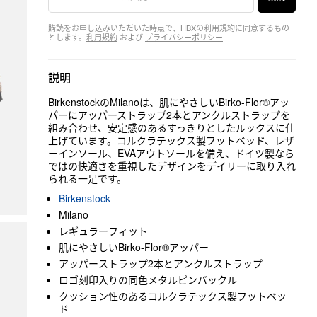
購読をお申し込みいただいた時点で、HBXの利用規約に同意するもの
とします。
利用規約
および
プライバシーポリシー
説明
BirkenstockのMilanoは、肌にやさしいBirko-Flor®アッ
パーにアッパーストラップ2本とアンクルストラップを
組み合わせ、安定感のあるすっきりとしたルックスに仕
上げています。コルクラテックス製フットベッド、レザ
ーインソール、EVAアウトソールを備え、ドイツ製なら
ではの快適さを重視したデザインをデイリーに取り入れ
られる一足です。
Birkenstock
Milano
レギュラーフィット
肌にやさしいBirko-Flor®アッパー
アッパーストラップ2本とアンクルストラップ
ロゴ刻印入りの同色メタルピンバックル
クッション性のあるコルクラテックス製フットベッ
ド