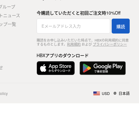
stグループ
今購読していただくと初回ご注文時10%Off
トニュース
ップ一覧
購読
購読をお申し込みいただいた時点で、HBXの利用規約に同意
するものとします。
利用規約
および
プライバシーポリシー
HBXアプリのダウンロード
せ
olicy
USD
日本語