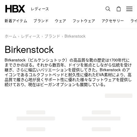
レディース
新着アイテム
ブランド
ウェア
フットウェア
アクセサリー
ラ
ホーム
レディース
ブランド
Birkenstock
Birkenstock
Birkenstock（ビルケンシュトック）の高品質な靴の歴史は1700年代に
までさかのぼる。それから数百年、ドイツを拠点としながら伝統を受け
継ぎ、さらに幅広いバリエーションを提供してきた。Birkenstock のア
イコンであるコルクフットベッドと耐久性に優れたEVA素材により、高
品質で履き心地が良くサポート性に優れた様々なフットウェアを提供し
続けており、現在はビーガンオプションも展開している。