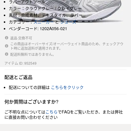
ラバーアウトソール
カラー：クラウドグレー / クレイグレー
素材：合成素材、テキスタイル、ラバー
カテゴリー：
スニーカー
と
シューズ
ベンダーコード: 1202A056-021
返品·交換不可
この商品はオーバーサイズ/オーバーウェイト商品のため、チェックアウ
ト時に追加送料が適用されます。
配送料無料ではありません。
アイテム ID: 952549
配送とご返品
配送についての詳細は
こちらをクリック
何か質問はございますか?
ご不明な点については
こちら
でFAQをご覧いただき、または弊社
に直接お問い合わせください