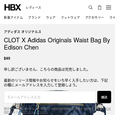
レディース
新着アイテム
ブランド
ウェア
フットウェア
アクセサリー
ラ
アディダス オリジナルス
CLOT X Adidas Originals Waist Bag By
Edison Chen
$85
申し訳ございません、こちらの商品は完売しました。
最新のリリース情報やお知らせをいち早く入手したい方は、下記
の欄にメールアドレスを入力して登録しよう。
購読
購読をお申し込みいただいた時点で、HBXの利用規約に同意するものとします。
利用
規約
および
プライバシーポリシー