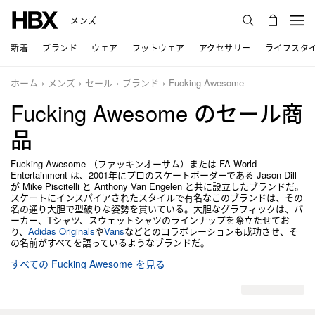
メンズ
新着
ブランド
ウェア
フットウェア
アクセサリー
ライフスタ
ホーム
メンズ
セール
ブランド
Fucking Awesome
Fucking Awesome のセール商
品
Fucking Awesome （ファッキンオーサム）または FA World
Entertainment は、2001年にプロのスケートボーダーである Jason Dill
が Mike Piscitelli と Anthony Van Engelen と共に設立したブランドだ。
スケートにインスパイアされたスタイルで有名なこのブランドは、その
名の通り大胆で型破りな姿勢を貫いている。大胆なグラフィックは、パ
ーカー、Tシャツ、スウェットシャツのラインナップを際立たせてお
り、
Adidas Originals
や
Vans
などとのコラボレーションも成功させ、そ
の名前がすべてを語っているようなブランドだ。
すべての Fucking Awesome を見る