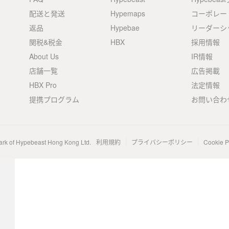
配送と発送
Hypemaps
コーポレー
返品
Hypebae
リーダーシ
関税&税金
HBX
採用情報
About Us
IR情報
店舗一覧
広告掲載
HBX Pro
法定情報
提携プログラム
お問い合わ
ark of Hypebeast Hong Kong Ltd.
利用規約
プライバシーポリシー
Cookie P