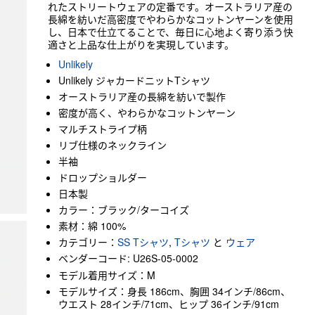
れたストリートウェアの定番です。オーストラリア産の
長綿を紡いだ高密度でやわらかなコットンヤーンを使用
し、日本で仕立てることで、毎日に心地よく寄り添う快
適さと上品な仕上がりを実現しています。
Unlikely
Unlikely ジャカードニットTシャツ
オーストラリア産の長綿を紡いで製作
密度が高く、やわらかなコットンヤーン
マルチストライプ柄
リブ仕様のネックライン
半袖
ドロップショルダー
日本製
カラー：ブラック/ターコイズ
素材：綿 100%
カテゴリー：
SS Tシャツ
,
Tシャツ
と
ウェア
ベンダーコード: U26S-05-0002
モデル着用サイズ：M
モデルサイズ：身長 186cm、胸囲 34インチ/86cm、
ウエスト 28インチ/71cm、ヒップ 36インチ/91cm