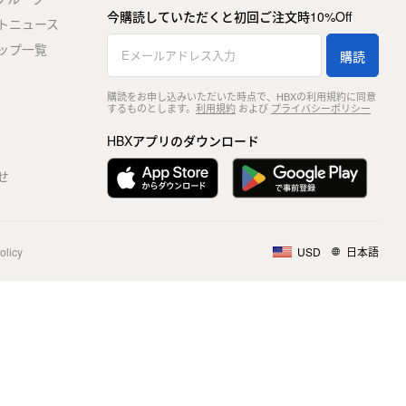
今購読していただくと初回ご注文時10%Off
トニュース
ップ一覧
購読
購読をお申し込みいただいた時点で、HBXの利用規約に同意
するものとします。
利用規約
および
プライバシーポリシー
HBXアプリのダウンロード
せ
olicy
USD
日本語