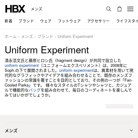
メンズ
新着
ブランド
ウェア
フットウェア
アクセサリー
ライフスタ
ホーム
メンズ
ブランド
Uniform Experiment
Uniform Experiment
清永浩文氏と藤原ヒロシ氏（fragment design）が共同で設立した
uniform experiment
（ユニフォームエクスペリメント）は、2008年に
Soph.の下て展開されました。
uniform experiment
は、異素材を用いて現
代的なグラフィックやアイデアを組み合わせることで、既存のメンズフ
ァッションの常識を覆すことを目的としており、その例の一つが「Fan-
Cooled Parka」です。 様々なスタイルのTシャツやシャツと、カジュア
ルで機能的な
バッグ
を組み合わせて、毎日のコーディネートを楽しんで
みてはいかがでしょうか。
メンズ