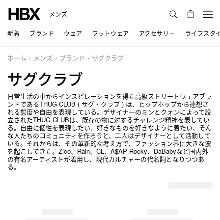
メンズ
新着
ブランド
ウェア
フットウェア
アクセサリー
ライフスタ
ホーム
メンズ
ブランド
サグクラブ
サグクラブ
日常生活の中からインスピレーションを得た高級ストリートウェアブラ
ンドであるTHUG CLUB ( サグ・クラブ ) は、ヒップホップから連想さ
れる態度や自由を表現している。デザイナーのミンとクォンによって設
立されたTHUG CLUBは、既存の物に対するチャレンジ精神を表してい
る。自由に個性を表現したい、好きなものを好きなように着たい、そん
な人たちのコミュニティを作ろうと、二人はデザイナーとして活動して
いる。それからは、その革新的な考え方で、ファッション界に大きな波
を起こしてきた。Zico、Rain、CL、A$AP Rocky、DaBabyなど国内外
の有名アーティストが着用し、現代カルチャーの代名詞となりつつあ
る。