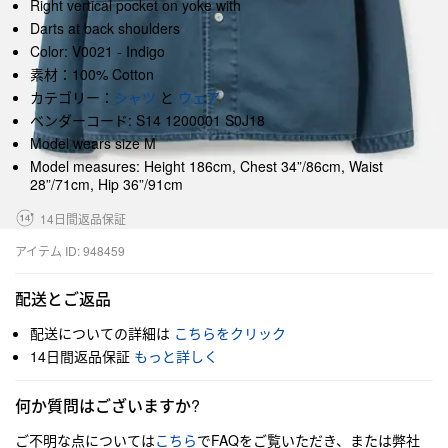
Right vertical pocket on yoke with
Darts at back shoulders
Color: V0021 - Indigo
素材：100% Cotton
カテゴリー：
シャツ
と
ウェア
ベンダーコード: S14 1200001 S0J18
Model wears size M
Model measures: Height 186cm, Chest 34”/86cm, Waist
28”/71cm, Hip 36”/91cm
14日間返品保証
アイテム ID: 948459
配送とご返品
配送についての詳細は
こちらをクリック
14日間返品保証
もっと詳しく
何か質問はございますか?
ご不明な点については
こちら
でFAQをご覧いただき、または弊社