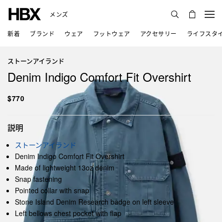
メンズ
新着
ブランド
ウェア
フットウェア
アクセサリー
ライフスタ
ストーンアイランド
Denim Indigo Comfort Fit Overshirt
$770
説明
ストーンアイランド
Denim Indigo Comfort Fit Overshirt
Made of lightweight 13oz denim
Snap fastening
Pointed collar with snap
Stone Island Denim Research badge on left sleeve
Left bellows chest pocket with flap