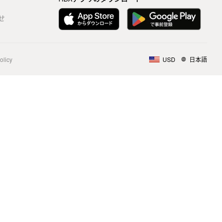
せ
olicy
USD
日本語