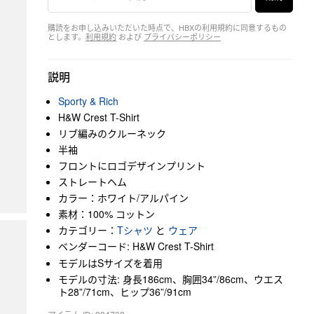
購読をお申し込みいただいた時点で、HBXの利用規約に同意するもの
とします。
利用規約
および
プライバシーポリシー
説明
Sporty & Rich
H&W Crest T-Shirt
リブ編みのクルーネック
半袖
フロントにロゴデザインプリント
ストレートヘム
カラー：ホワイト/アルパイン
素材：100% コットン
カテゴリー：
Tシャツ
と
ウェア
ベンダーコード: H&W Crest T-Shirt
モデルはSサイズを着用
モデルの寸法: 身長186cm、胸囲34”/86cm、ウエス
ト28”/71cm、ヒップ36”/91cm