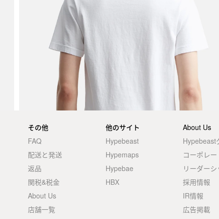
その他
他のサイト
About Us
FAQ
Hypebeast
Hypebea
配送と発送
Hypemaps
コーポレー
返品
Hypebae
リーダーシ
関税&税金
HBX
採用情報
About Us
IR情報
店舗一覧
広告掲載