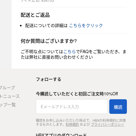
アイテム ID: 934703
配送とご返品
配送についての詳細は
こちらをクリック
何か質問はございますか?
ご不明な点については
こちら
でFAQをご覧いただき、ま
たは弊社に直接お問い合わせください
フォローする
stグループ
今購読していただくと初回ご注文時10%Off
トニュース
ップ一覧
購読
購読をお申し込みいただいた時点で、HBXの利用規約に同意
するものとします。
利用規約
および
プライバシーポリシー
HBXアプリのダウンロード