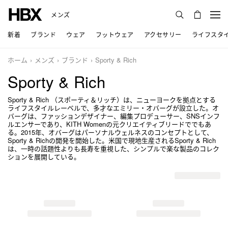
メンズ
新着
ブランド
ウェア
フットウェア
アクセサリー
ライフスタ
ホーム
メンズ
ブランド
Sporty & Rich
Sporty & Rich
Sporty & Rich （スポーティ＆リッチ）は、ニューヨークを拠点とする
ライフスタイルレーベルで、多才なエミリー・オバーグが設立した。オ
バーグは、ファッションデザイナー、編集プロデューサー、SNSインフ
ルエンサーであり、KITH Womenの元クリエイティブリードででもあ
る。2015年、オバーグはパーソナルウェルネスのコンセプトとして、
Sporty & Richの開発を開始した。米国で現地生産されるSporty & Rich
は、一時の話題性よりも長寿を重視した、シンプルで楽な製品のコレク
ションを展開している。