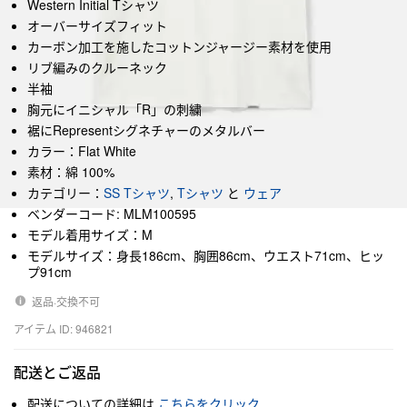
Western Initial Tシャツ
オーバーサイズフィット
カーボン加工を施したコットンジャージー素材を使用
リブ編みのクルーネック
半袖
胸元にイニシャル「R」の刺繍
裾にRepresentシグネチャーのメタルバー
カラー：Flat White
素材：綿 100%
カテゴリー：
SS Tシャツ
,
Tシャツ
と
ウェア
ベンダーコード: MLM100595
モデル着用サイズ：M
モデルサイズ：身長186cm、胸囲86cm、ウエスト71cm、ヒッ
プ91cm
返品·交換不可
アイテム ID: 946821
配送とご返品
配送についての詳細は
こちらをクリック