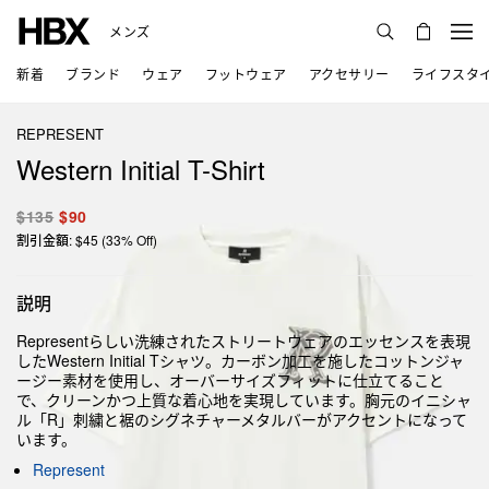
メンズ
新着
ブランド
ウェア
フットウェア
アクセサリー
ライフスタ
REPRESENT
Western Initial T-Shirt
$135
$90
割引金額: $45 (33% Off)
説明
Representらしい洗練されたストリートウェアのエッセンスを表現
したWestern Initial Tシャツ。カーボン加工を施したコットンジャ
ージー素材を使用し、オーバーサイズフィットに仕立てること
で、クリーンかつ上質な着心地を実現しています。胸元のイニシャ
ル「R」刺繍と裾のシグネチャーメタルバーがアクセントになって
います。
Represent