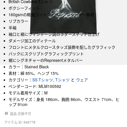
British Cowboys Tシャツ
ボクシーフィット
160gsmの軽量コットン・ヘンプジャージー素材
リブカラー
半袖
袖口と裾にヴィンテージ調のラダーステッチ仕上げ
ダメージ加工のディテール
フロントにメタルクロースタッズ装飾を配したグラフィック
バックにスクリプトグラフィックプリント
裾にシグネチャーのRepresentメタルバー
カラー：Stained Black
素材：綿 85%、ヘンプ 15%
カテゴリー：
SS Tシャツ
,
Tシャツ
と
ウェア
ベンダーコード: MLM100592
モデル着用サイズ：M
モデルサイズ：身長 186cm、胸囲 86cm、ウエスト 71cm、ヒ
ップ 91cm
返品·交換不可
アイテム ID: 946778