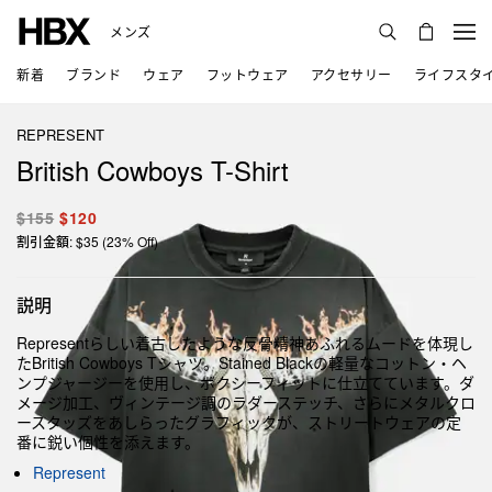
メンズ
新着
ブランド
ウェア
フットウェア
アクセサリー
ライフスタ
REPRESENT
British Cowboys T-Shirt
$155
$120
割引金額: $35 (23% Off)
説明
Representらしい着古したような反骨精神あふれるムードを体現し
たBritish Cowboys Tシャツ。Stained Blackの軽量なコットン・ヘ
ンプジャージーを使用し、ボクシーフィットに仕立てています。ダ
メージ加工、ヴィンテージ調のラダーステッチ、さらにメタルクロ
ースタッズをあしらったグラフィックが、ストリートウェアの定
番に鋭い個性を添えます。
Represent