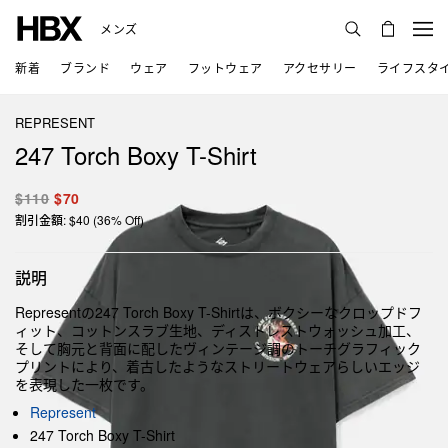
メンズ
新着
ブランド
ウェア
フットウェア
アクセサリー
ライフスタ
REPRESENT
247 Torch Boxy T-Shirt
$110
$70
割引金額: $40 (36% Off)
説明
Representの247 Torch Boxy T-Shirtは、ボクシーなクロップドフ
ィット、コットンスラブ生地、ディストレストウォッシュ加工、
そして胸元と背面に配したヴィンテージ調のトーチグラフィック
プリントにより、着古したようなストリートウェアらしいエッジ
を表現した一枚です。
Represent
247 Torch Boxy T-Shirt