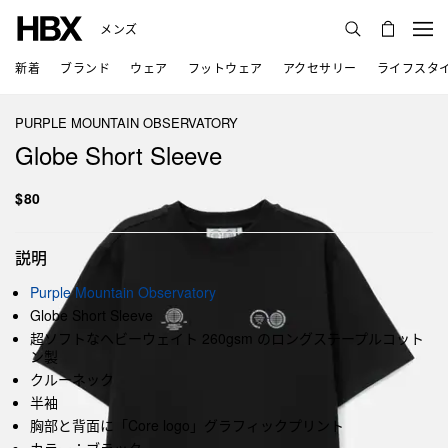
メンズ
新着
ブランド
ウェア
フットウェア
アクセサリー
ライフスタ
PURPLE MOUNTAIN OBSERVATORY
Globe Short Sleeve
$80
説明
Purple Mountain Observatory
Globe Short Sleeve
超ソフトなヘビーウェイト 260gsm のロングステープルコット
ン製
クルーネック
半袖
胸部と背面に「Core logo」グラフィックプリント