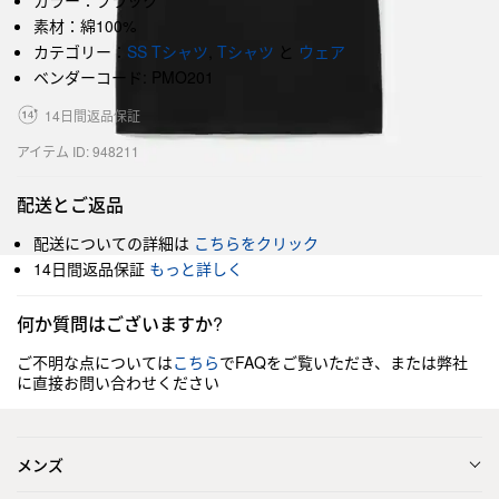
カラー：ブラック
素材：綿100%
カテゴリー：
SS Tシャツ
,
Tシャツ
と
ウェア
ベンダーコード: PMO201
14日間返品保証
アイテム ID: 948211
配送とご返品
配送についての詳細は
こちらをクリック
14日間返品保証
もっと詳しく
何か質問はございますか?
ご不明な点については
こちら
でFAQをご覧いただき、または弊社
に直接お問い合わせください
メンズ