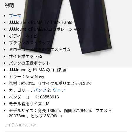
説明
プーマ
JJJJound x PUMA T7 Track Pants
JJJJound x PUMA のコラボレーション
ボディ：ネイビー
ブラウンのストラップ
ドローコード付きのウエストゴム
サイドポケット×2
バックの玉縁ポケット
JJJJound と PUMA のロゴ刺繍
カラー：New Navy
素材：綿62%、リサイクルポリエステル38%
カテゴリー：
パンツ
と
ウェア
ベンダーコード: 63553916
モデル着用サイズ：M
モデルサイズ：身長 188cm、胸囲 37”/94cm、ウエスト
29”/73cm、ヒップ 38”/96cm
アイテム ID: 938491