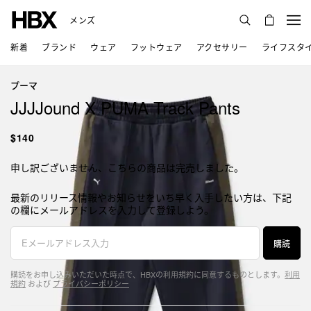
メンズ
新着
ブランド
ウェア
フットウェア
アクセサリー
ライフスタ
プーマ
JJJJound X PUMA Track Pants
$140
申し訳ございません、こちらの商品は完売しました。
最新のリリース情報やお知らせをいち早く入手したい方は、下記
の欄にメールアドレスを入力して登録しよう。
購読
購読をお申し込みいただいた時点で、HBXの利用規約に同意するものとします。
利用
規約
および
プライバシーポリシー