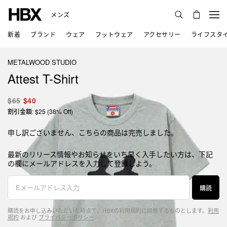
メンズ
新着
ブランド
ウェア
フットウェア
アクセサリー
ライフスタ
METALWOOD STUDIO
Attest T-Shirt
$65
$40
割引金額: $25 (38% Off)
申し訳ございません、こちらの商品は完売しました。
最新のリリース情報やお知らせをいち早く入手したい方は、下記
の欄にメールアドレスを入力して登録しよう。
購読
購読をお申し込みいただいた時点で、HBXの利用規約に同意するものとします。
利用
規約
および
プライバシーポリシー