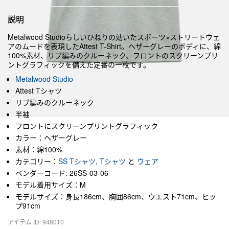
説明
Metalwood Studioらしいひねりの効いたスポーツ×ストリートウェ
アのムードを表現したAttest T-Shirt。ヘザーグレーのボディに、綿
100%素材、リブ編みのクルーネック、フロントのスクリーンプリ
ントグラフィックを備えた定番の一枚です。
Metalwood Studio
Attest Tシャツ
リブ編みのクルーネック
半袖
フロントにスクリーンプリントグラフィック
カラー：ヘザーグレー
素材：綿100%
カテゴリー：
SS Tシャツ
,
Tシャツ
と
ウェア
ベンダーコード: 26SS-03-06
モデル着用サイズ：M
モデルサイズ：身長186cm、胸囲86cm、ウエスト71cm、ヒッ
プ91cm
アイテム ID: 948010