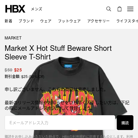
メンズ
新着
ブランド
ウェア
フットウェア
アクセサリー
ライフスタ
MARKET
Market X Hot Stuff Beware Short
Sleeve T-Shirt
$50
$25
割引金額: $25 (50% Off)
申し訳ございません、こちらの商品は完売しました。
最新のリリース情報やお知らせをいち早く入手したい方は、下記
の欄にメールアドレスを入力して登録しよう。
購読
購読をお申し込みいただいた時点で、HBXの利用規約に同意するものとします。
利用